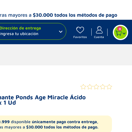
Dirección de entrega
0
Ingresa tu ubicación
Favoritos
Cuenta
mante Ponds Age Miracle Ácido
x 1 Ud
9.999
disponible
únicamente pago contra entrega,
s mayores a
$30.000 todos los métodos de pago.