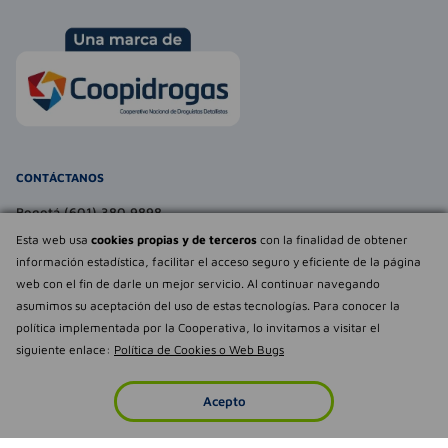
CONTÁCTANOS
Bogotá (601) 380 9898
atencionalcliente@farmaexpress.com
Esta web usa
cookies propias y de terceros
con la finalidad de obtener
información estadística, facilitar el acceso seguro y eficiente de la página
TE PUEDE INTERESAR
web con el fin de darle un mejor servicio. Al continuar navegando
asumimos su aceptación del uso de estas tecnologías. Para conocer la
NOSOTROS
Déjanos tu
política implementada por la Cooperativa, lo invitamos a visitar el
opinión
siguiente enlace:
Política de Cookies o Web Bugs
Empowered by
Todos los derechos reservados Farmaexpress 2025
Acepto
Inicio
Imperdibles
Favoritos
Cuenta