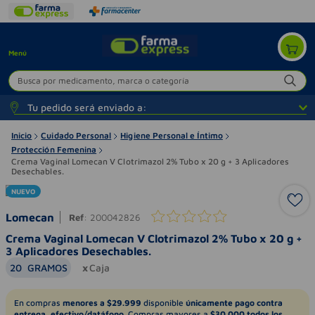
Menú
Busca por medicamento, marca o categoría
Tu pedido será enviado a:
Inicio
Cuidado Personal
Higiene Personal e Íntimo
Protección Femenina
Crema Vaginal Lomecan V Clotrimazol 2% Tubo x 20 g + 3 Aplicadores
Desechables.
NUEVO
Lomecan
Ref
:
200042826
Crema Vaginal Lomecan V Clotrimazol 2% Tubo x 20 g +
3 Aplicadores Desechables.
20
GRAMOS
Caja
En compras
menores a $29.999
disponible
únicamente pago contra
entrega, efectivo/datáfono.
Compras mayores a
$30.000 todos los