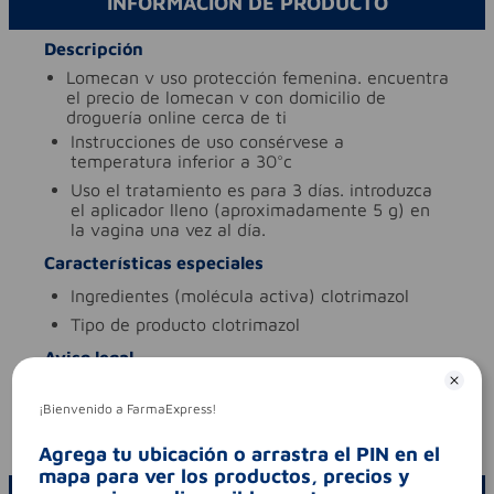
INFORMACIÓN DE PRODUCTO
Descripción
lomecan v uso protección femenina. encuentra
el precio de lomecan v con domicilio de
droguería online cerca de ti
instrucciones de uso
consérvese a
temperatura inferior a 30°c
uso
el tratamiento es para 3 días. introduzca
el aplicador lleno (aproximadamente 5 g) en
la vagina una vez al día.
Características especiales
ingredientes (molécula activa)
clotrimazol
tipo de producto
clotrimazol
Aviso legal
contraindicaciones
hipersensibilidad a los
¡Bienvenido a FarmaExpress!
componentes de la formula
codigo invima
2019m-0014968-r1
Agrega tu ubicación o arrastra el PIN en el
mapa para ver los productos, precios y