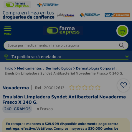
Menú
Busca por medicamento, marca o categoría
Tu pedido será enviado a:
Inicio
Medicamentos
Dermatológicos
Dermatología Corporal
Emulsión Limpiadora Syndet Antibacterial Novaderma Frasco X 240 G.
Novaderma
Ref
:
200042613
Emulsión Limpiadora Syndet Antibacterial Novaderma
Frasco X 240 G.
240
GRAMOS
Frasco
En compras
menores a $29.999
disponible
únicamente pago contra
entrega, efectivo/datáfono.
Compras mayores a
$30.000 todos los