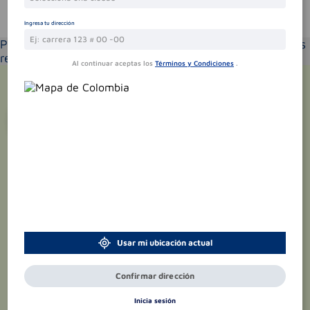
Te puede interesar
Ingresa tu dirección
Por favor selecciona tu ubicación y verás los productos
recomendados según la cobertura de entrega
Al continuar aceptas los
Términos y Condiciones
.
¡Suscríbete y recibe
promociones
exclusivas
!
Usar mi ubicación actual
Confirmar dirección
Inicia sesión