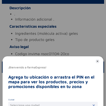
Descripción
.
información adicional
.
Características especiales
ingredientes (molécula activa)
geles
tipo de producto
geles
Aviso legal
codigo invima
nsoc01104-20co
ESCRIBE UN COMENTARIO
¡Bienvenido a FarmaExpress!
Agrega tu ubicación o arrastra el PIN en el
Por favor, inicie sesión para escribir un comentario
mapa para ver los productos, precios y
promociones disponibles en tu zona
Sin comentarios.
Ciudad
Selecciona una ciudad