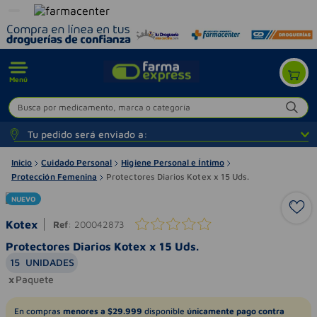
Menú
Busca por medicamento, marca o categoría
Tu pedido será enviado a:
Inicio
Cuidado Personal
Higiene Personal e Íntimo
Protección Femenina
Protectores Diarios Kotex x 15 Uds.
NUEVO
Kotex
Ref
:
200042873
Protectores Diarios Kotex x 15 Uds.
15
UNIDADES
Paquete
En compras
menores a $29.999
disponible
únicamente pago contra