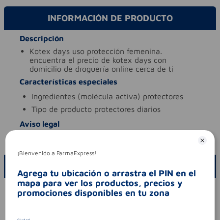
INFORMACIÓN DE PRODUCTO
Descripción
kotex days uso protección femenina.
encuentra el precio de kotex days con
domicilio de droguería online cerca de ti
Características especiales
ingredientes (molécula activa)
protectores
tipo de producto
protectores diarios
Aviso legal
codigo invima
nsoa10167-21co
¡Bienvenido a FarmaExpress!
ESCRIBE UN COMENTARIO
Agrega tu ubicación o arrastra el PIN en el
mapa para ver los productos, precios y
Por favor, inicie sesión para escribir un comentario
promociones disponibles en tu zona
Sin comentarios.