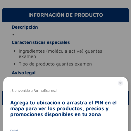
INFORMACIÓN DE PRODUCTO
Descripción
.
Características especiales
ingredientes (molécula activa)
guantes
examen
tipo de producto
guantes examen
Aviso legal
codigo invima
2023dm-0002025-r2
¡Bienvenido a FarmaExpress!
ESCRIBE UN COMENTARIO
Agrega tu ubicación o arrastra el PIN en el
mapa para ver los productos, precios y
Por favor, inicie sesión para escribir un comentario
promociones disponibles en tu zona
Sin comentarios.
Ciudad