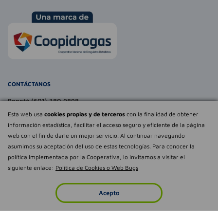
CONTÁCTANOS
Bogotá (601) 380 9898
atencionalcliente@farmaexpress.com
Esta web usa
cookies propias y de terceros
con la finalidad de obtener
información estadística, facilitar el acceso seguro y eficiente de la página
TE PUEDE INTERESAR
web con el fin de darle un mejor servicio. Al continuar navegando
asumimos su aceptación del uso de estas tecnologías. Para conocer la
NOSOTROS
Déjanos tu
política implementada por la Cooperativa, lo invitamos a visitar el
opinión
siguiente enlace:
Política de Cookies o Web Bugs
Empowered by
Todos los derechos reservados Farmaexpress 2025
Acepto
Inicio
Imperdibles
Favoritos
Cuenta