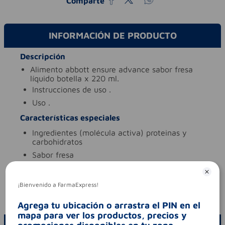
Comparte
INFORMACIÓN DE PRODUCTO
Descripción
alimento abbott ensure advance sabor fresa
líquido botella x 220 ml.
instrucciones de uso
.
uso
.
Características especiales
ingredientes (molécula activa)
proteinas y
carbohidratos
sabor
fresa
tipo de producto
proteinas y carbohidratos
Aviso legal
¡Bienvenido a FarmaExpress!
codigo invima
rsia16i178915
Agrega tu ubicación o arrastra el PIN en el
mapa para ver los productos, precios y