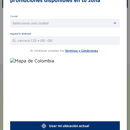
promociones disponibles en tu zona
ESCRIBE UN COMENTARIO
Por favor, inicie sesión para escribir un comentario
Ciudad
Selecciona una ciudad
Sin comentarios.
Ingresa tu dirección
Al continuar aceptas los
Términos y Condiciones
.
Te puede interesar
¡Suscríbete y recibe
promociones
exclusivas
!
Usar mi ubicación actual