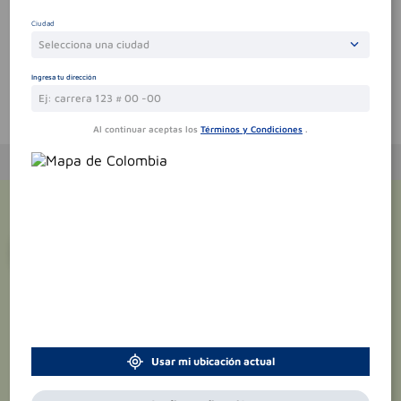
Sin comentarios.
Ciudad
Selecciona una ciudad
Ingresa tu dirección
Te puede interesar
Al continuar aceptas los
Términos y Condiciones
.
¡Suscríbete y recibe
promociones
exclusivas
!
Usar mi ubicación actual