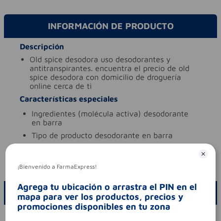
INFORMACIÓN DE PRODUCTO
Descripción
old spice desodora uso desodorantes y
antitranspirantes. encuentra el precio de old
spice desodora con domicilio de droguería
online cerca de ti
Características especiales
ingredientes (molécula activa)
desodorante
en barra
tipo de producto
desodorante en barra
Aviso legal
codigo invima
nsoc74160-16co
¡Bienvenido a FarmaExpress!
Agrega tu ubicación o arrastra el PIN en el
ESCRIBE UN COMENTARIO
mapa para ver los productos, precios y
promociones disponibles en tu zona
Por favor, inicie sesión para escribir un comentario