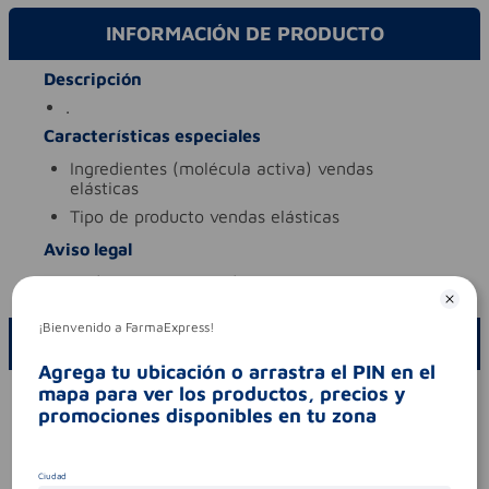
INFORMACIÓN DE PRODUCTO
Descripción
.
Características especiales
ingredientes (molécula activa)
vendas
elásticas
tipo de producto
vendas elásticas
Aviso legal
codigo invima
2016dm-0014887
¡Bienvenido a FarmaExpress!
ESCRIBE UN COMENTARIO
Agrega tu ubicación o arrastra el PIN en el
mapa para ver los productos, precios y
Por favor, inicie sesión para escribir un comentario
promociones disponibles en tu zona
Sin comentarios.
Ciudad