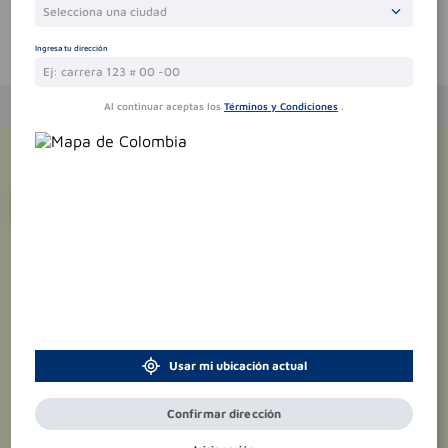
Selecciona una ciudad
Te puede interesar
Ingresa tu dirección
Al continuar aceptas los
Términos y Condiciones
.
¡Suscríbete y recibe
promociones
exclusivas
!
Usar mi ubicación actual
Confirmar dirección