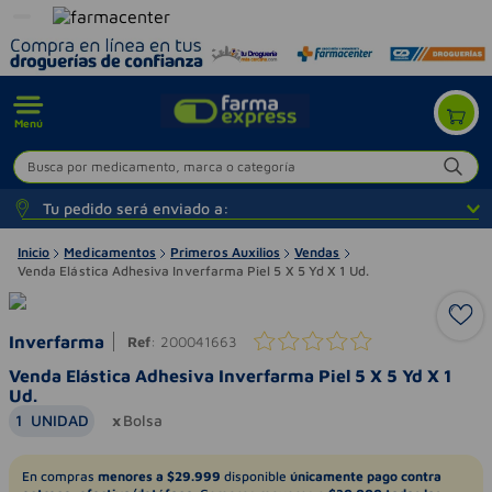
Menú
Busca por medicamento, marca o categoría
Tu pedido será enviado a:
Inicio
Medicamentos
Primeros Auxilios
Vendas
Venda Elástica Adhesiva Inverfarma Piel 5 X 5 Yd X 1 Ud.
Inverfarma
Ref
:
200041663
Venda Elástica Adhesiva Inverfarma Piel 5 X 5 Yd X 1
Ud.
1
UNIDAD
Bolsa
En compras
menores a $29.999
disponible
únicamente pago contra