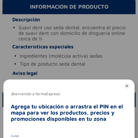
INFORMACIÓN DE PRODUCTO
Descripción
suavi dent uso seda dental. encuentra el precio
de suavi dent con domicilio de droguería online
cerca de ti
Características especiales
ingredientes (molécula activa)
sedas
tipo de producto
seda dental
Aviso legal
codigo invima
2020dm-0005487-r1
¡Bienvenido a FarmaExpress!
ESCRIBE UN COMENTARIO
Agrega tu ubicación o arrastra el PIN en el
mapa para ver los productos, precios y
Por favor, inicie sesión para escribir un comentario
promociones disponibles en tu zona
Sin comentarios.
Ciudad