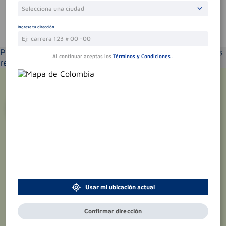
Selecciona una ciudad
Ingresa tu dirección
Te puede interesar
Por favor selecciona tu ubicación y verás los productos
Al continuar aceptas los
Términos y Condiciones
.
recomendados según la cobertura de entrega
¡Suscríbete y recibe
promociones
exclusivas
!
Usar mi ubicación actual
Confirmar dirección