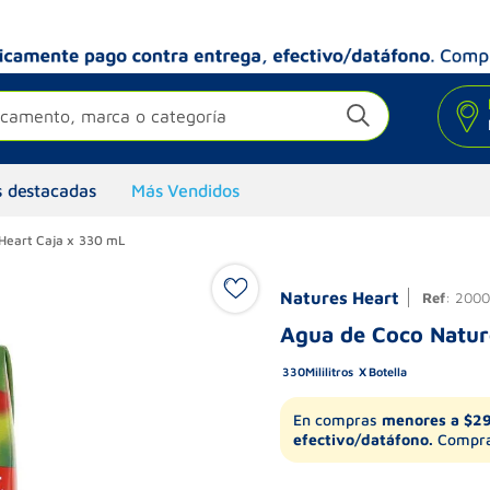
camento, marca o categoría
 destacadas
Más Vendidos
Heart Caja x 330 mL
Natures Heart
Ref
:
2000
Agua de Coco Natur
330
Mililitros
Botella
En compras
menores a $2
efectivo/datáfono.
Compra