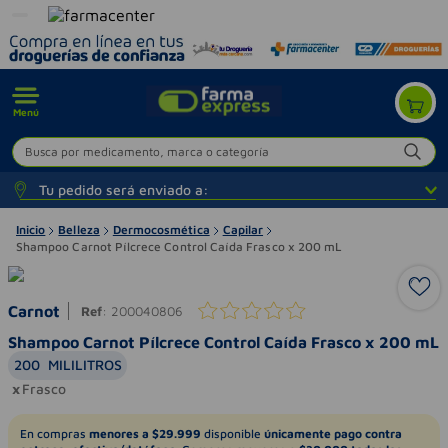
Menú
Busca por medicamento, marca o categoría
Tu pedido será enviado a:
Inicio
Belleza
Dermocosmética
Capilar
Shampoo Carnot Pílcrece Control Caída Frasco x 200 mL
Carnot
Ref
:
200040806
Shampoo Carnot Pílcrece Control Caída Frasco x 200 mL
200
MILILITROS
Frasco
En compras
menores a $29.999
disponible
únicamente pago contra