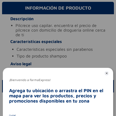
INFORMACIÓN DE PRODUCTO
Descripción
pilcrece uso capilar. encuentra el precio de
pilcrece con domicilio de droguería online cerca
de ti
Características especiales
características especiales
sin parabenos
tipo de producto
shampoo
Aviso legal
codigo invima
nsoc75965-16co
¡Bienvenido a FarmaExpress!
ESCRIBE UN COMENTARIO
Agrega tu ubicación o arrastra el PIN en el
mapa para ver los productos, precios y
Por favor, inicie sesión para escribir un comentario
promociones disponibles en tu zona
Sin comentarios.
Ciudad