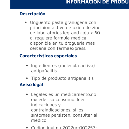
INFORMACIÓN DE PROD
Descripción
unguento pasta granugena con
principion activo de oxido de zinc
de laboratorios legrand caja x 60
g. requiere formula medica.
disponible en tu drogueria mas
cercana con farmaexpress.
Características especiales
ingredientes (molécula activa)
antipañalitis
tipo de producto
antipañalitis
Aviso legal
legales
es un medicamento.no
exceder su consumo. leer
indicaciones y
contraindicaciones. si los
síntomas persisten. consultar al
médico.
codigo invima
2022m-002257-