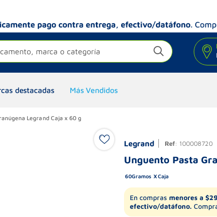
camento, marca o categoría
cas destacadas
Más Vendidos
ranúgena Legrand Caja x 60 g
Legrand
Ref
:
100008720
Unguento Pasta Gra
60
Gramos
Caja
En compras
menores a $2
efectivo/datáfono.
Compra