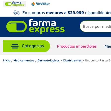
Busca por medi
Productos imperdibles
Mar
Inicio
Medicamentos
Dermatológicos
Cicatrizantes
Unguento Pasta G