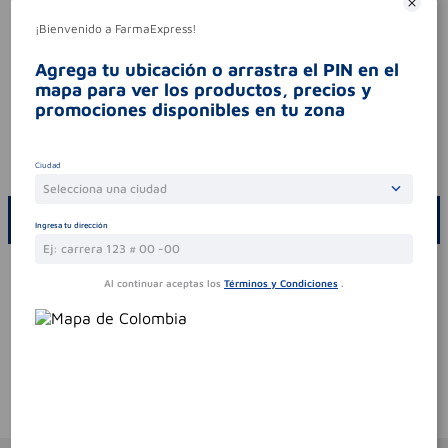
Características especiales
¡Bienvenido a FarmaExpress!
ingredientes (molécula activa)
sedas
Agrega tu ubicación o arrastra el PIN en el
sabor
menta
mapa para ver los productos, precios y
tipo de producto
sedas
promociones disponibles en tu zona
Aviso legal
codigo invima
2017dm-0016924
Ciudad
Selecciona una ciudad
ESCRIBE UN COMENTARIO
Ingresa tu dirección
Por favor, inicie sesión para escribir un comentario
Al continuar aceptas los
Términos y Condiciones
.
Sin comentarios.
Te puede interesar