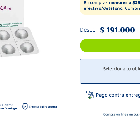
En compras
menores a $2
efectivo/datáfono.
Compra
$
191
.
000
Desde
Selecciona tu ub