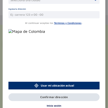
Selecciona una ciudad
Te puede interesar
Ingresa tu dirección
Al continuar aceptas los
Términos y Condiciones
.
¡Suscríbete y recibe
promociones
exclusivas
!
Usar mi ubicación actual
Confirmar dirección
Inicia sesión