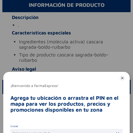
INFORMACIÓN DE PRODUCTO
Descripción
.
Características especiales
ingredientes (molécula activa)
cascara
sagrada-boldo-ruibarbo
tipo de producto
cascara sagrada-boldo-
ruibarbo
Aviso legal
¡Bienvenido a FarmaExpress!
ESCRIBE UN COMENTARIO
Agrega tu ubicación o arrastra el PIN en el
Por favor, inicie sesión para escribir un comentario
mapa para ver los productos, precios y
promociones disponibles en tu zona
Sin comentarios.
Ciudad