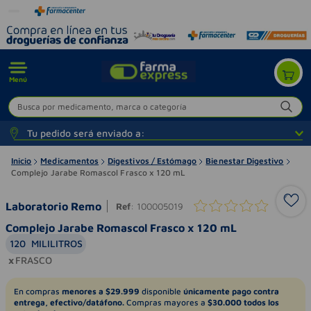
Menú
Busca por medicamento, marca o categoría
Tu pedido será enviado a:
Inicio
Medicamentos
Digestivos / Estómago
Bienestar Digestivo
Complejo Jarabe Romascol Frasco x 120 mL
Laboratorio Remo
Ref
:
100005019
Complejo Jarabe Romascol Frasco x 120 mL
120
MILILITROS
FRASCO
En compras
menores a $29.999
disponible
únicamente pago contra
entrega, efectivo/datáfono.
Compras mayores a
$30.000 todos los