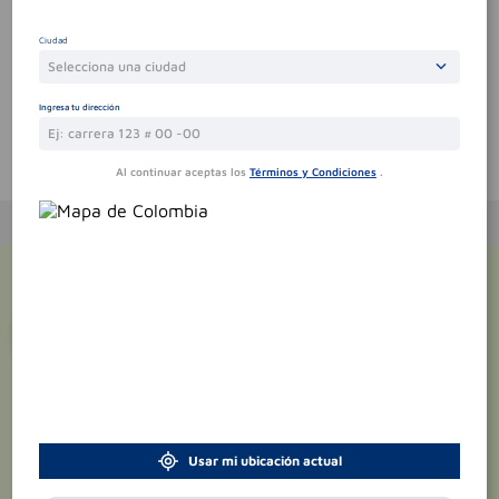
Por favor, inicie sesión para escribir un comentario
Ciudad
Sin comentarios.
Selecciona una ciudad
Ingresa tu dirección
Te puede interesar
Al continuar aceptas los
Términos y Condiciones
.
¡Suscríbete y recibe
promociones
exclusivas
!
Usar mi ubicación actual