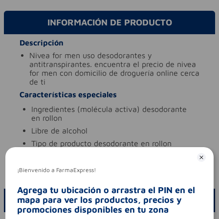
INFORMACIÓN DE PRODUCTO
Descripción
nivea for men uso desodorantes y
antitranspirantes. encuentra el precio de nivea
for men con domicilio de droguería online cerca
de ti
Características especiales
ingredientes (molécula activa)
desodorante
en rollon
libre de
alcohol
tipo de producto
desodorante en rollon
Aviso legal
¡Bienvenido a FarmaExpress!
codigo invima
nsoc42173-11co
Agrega tu ubicación o arrastra el PIN en el
mapa para ver los productos, precios y
ESCRIBE UN COMENTARIO
promociones disponibles en tu zona