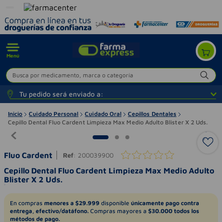
Menú
Busca por medicamento, marca o categoría
Tu pedido será enviado a:
Inicio
Cuidado Personal
Cuidado Oral
Cepillos Dentales
Cepillo Dental Fluo Cardent Limpieza Max Medio Adulto Blister X 2 Uds.
Fluo Cardent
Ref
:
200039900
Cepillo Dental Fluo Cardent Limpieza Max Medio Adulto
Blister X 2 Uds.
En compras
menores a $29.999
disponible
únicamente pago contra
entrega, efectivo/datáfono.
Compras mayores a
$30.000 todos los
métodos de pago.