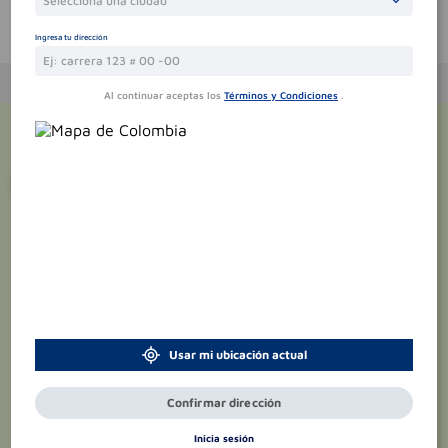
Selecciona una ciudad
Te puede interesar
Ingresa tu dirección
Al continuar aceptas los
Términos y Condiciones
.
¡Suscríbete y recibe
promociones
exclusivas
!
Usar mi ubicación actual
Confirmar dirección
Inicia sesión