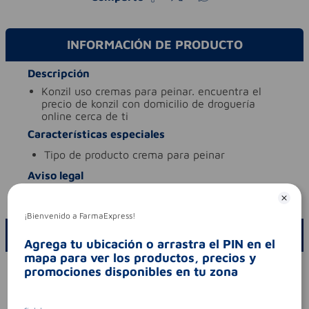
INFORMACIÓN DE PRODUCTO
Descripción
konzil uso cremas para peinar. encuentra el
precio de konzil con domicilio de droguería
online cerca de ti
Características especiales
tipo de producto
crema para peinar
Aviso legal
codigo invima
nsoc90688-19co
¡Bienvenido a FarmaExpress!
ESCRIBE UN COMENTARIO
Agrega tu ubicación o arrastra el PIN en el
mapa para ver los productos, precios y
Por favor, inicie sesión para escribir un comentario
promociones disponibles en tu zona
Sin comentarios.