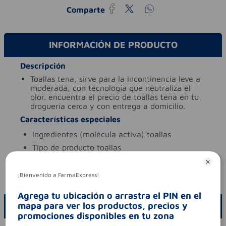
Comparte
INFORMACIÓN DE PRODUCTO
Descripción
toallas tena, sirve para la incontinencia leve a
moderada, con tecnología que neutraliza el
olor. encuentra el precio de toallas tena en tu
droguería cerca y con entrega a domicilio.
Características especiales
ingredientes (molécula activa)
toallas
tipo de producto
toallas
Aviso legal
¡Bienvenido a FarmaExpress!
codigo invima
nsoa01002-11co
Agrega tu ubicación o arrastra el PIN en el
mapa para ver los productos, precios y
ESCRIBE UN COMENTARIO
promociones disponibles en tu zona