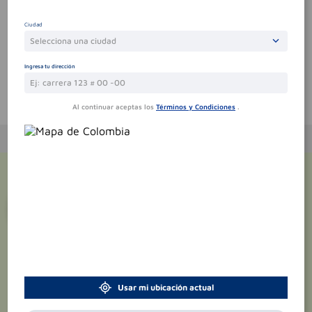
Por favor, inicie sesión para escribir un comentario
Ciudad
Sin comentarios.
Selecciona una ciudad
Ingresa tu dirección
Te puede interesar
Al continuar aceptas los
Términos y Condiciones
.
¡Suscríbete y recibe
promociones
exclusivas
!
Usar mi ubicación actual