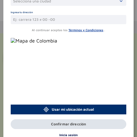
Selecciona una ciudad
Te puede interesar
Ingresa tu dirección
Al continuar aceptas los
Términos y Condiciones
.
¡Suscríbete y recibe
promociones
exclusivas
!
Usar mi ubicación actual
Confirmar dirección
Inicia sesión