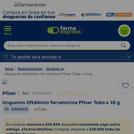
Menú
Busca por medicamento, marca o categoría
Tu pedido será enviado a:
Inicio
Medicamentos
Droguería
Unguento Oftálmico Terramicina Pfizer Tubo x 10 g
Pfizer
Ref
:
100004617
Unguento Oftálmico Terramicina Pfizer Tubo x 10 g
10
GRAMOS
Tubo
En compras
menores a $29.999
disponible
únicamente pago contra
entrega, efectivo/datáfono.
Compras mayores a
$30.000 todos los
métodos de pago.