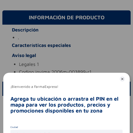
INFORMACIÓN DE PRODUCTO
Descripción
.
Características especiales
Aviso legal
legales
1
codigo invima
2006m-003899-r1
¡Bienvenido a FarmaExpress!
ESCRIBE UN COMENTARIO
Agrega tu ubicación o arrastra el PIN en el
Por favor, inicie sesión para escribir un comentario
mapa para ver los productos, precios y
promociones disponibles en tu zona
Sin comentarios.
Ciudad